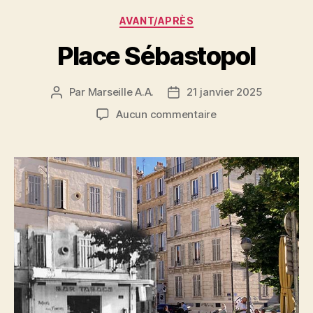
Catégories
AVANT/APRÈS
Place Sébastopol
Par
Marseille A.A.
21 janvier 2025
Auteur
Date
de
de
sur
Aucun commentaire
l’article
l’article
Place
Sébastopol