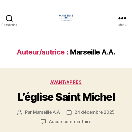
Recherche
Menu
Marseille
Avant/Après
Auteur/autrice :
Marseille A.A.
Catégories
AVANT/APRÈS
L’église Saint Michel
Par
Marseille A.A.
24 décembre 2025
Auteur
Date
de
de
sur
Aucun commentaire
l’article
l’article
L’église