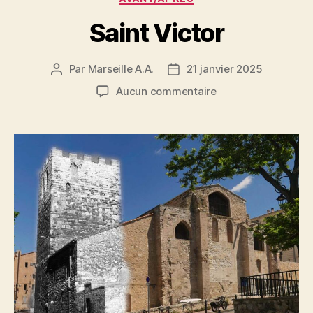
Saint Victor
Par
Marseille A.A.
21 janvier 2025
Auteur
Date
de
de
sur
Aucun commentaire
l’article
l’article
Saint
Victor