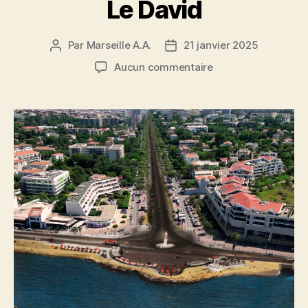
Le David
Par
Marseille A.A.
21 janvier 2025
Auteur
Date
de
de
sur
Aucun commentaire
l’article
l’article
Le
David