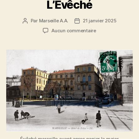
L’Évêché
Par
Marseille A.A.
21 janvier 2025
Auteur
Date
de
de
sur
Aucun commentaire
l’article
l’article
L’Évêché
Évêché marseille avant apres panier la major