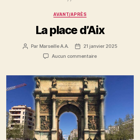
Catégories
AVANT/APRÈS
La place d’Aix
Par
Marseille A.A.
21 janvier 2025
Auteur
Date
de
de
sur
Aucun commentaire
l’article
l’article
La
place
d’Aix