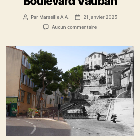
Boulevard Vauban
Par
Marseille A.A.
21 janvier 2025
Auteur
Date
de
de
sur
Aucun commentaire
l’article
l’article
Boulevard
Vauban