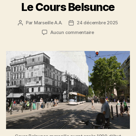
Le Cours Belsunce
Par
Marseille A.A.
24 décembre 2025
Auteur
Date
de
de
sur
Aucun commentaire
l’article
l’article
Le
Cours
Belsunce