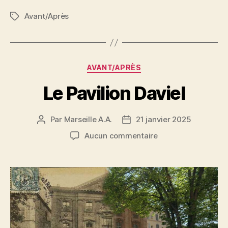
Avant/Après
Étiquettes
Catégories
AVANT/APRÈS
Le Pavilion Daviel
Par
Marseille A.A.
21 janvier 2025
Auteur
Date
de
de
sur
Aucun commentaire
l’article
l’article
Le
Pavilion
Daviel