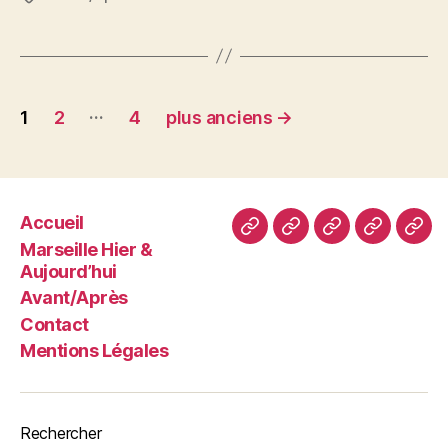
Pagination
…
1
2
4
plus anciens
→
des
publications
Accueil
Accueil
Marseille
Avant/Après
Contact
Men
Marseille Hier &
Hier
Léga
Aujourd’hui
&
Avant/Après
Aujourd’hui
Contact
Mentions Légales
Rechercher