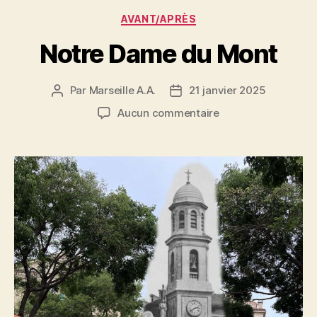
Catégories
AVANT/APRÈS
Notre Dame du Mont
Par
Marseille A.A.
21 janvier 2025
Auteur
Date
de
de
sur
Aucun commentaire
l’article
l’article
Notre
Dame
du
Mont