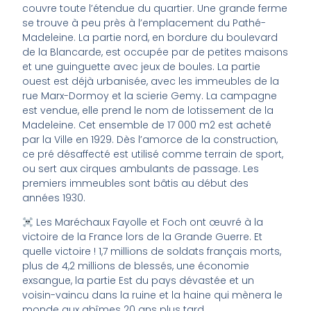
couvre toute l’étendue du quartier. Une grande ferme
se trouve à peu près à l’emplacement du Pathé-
Madeleine. La partie nord, en bordure du boulevard
de la Blancarde, est occupée par de petites maisons
et une guinguette avec jeux de boules. La partie
ouest est déjà urbanisée, avec les immeubles de la
rue Marx-Dormoy et la scierie Gemy. La campagne
est vendue, elle prend le nom de lotissement de la
Madeleine. Cet ensemble de 17 000 m2 est acheté
par la Ville en 1929. Dès l’amorce de la construction,
ce pré désaffecté est utilisé comme terrain de sport,
ou sert aux cirques ambulants de passage. Les
premiers immeubles sont bâtis au début des
années 1930.
Les Maréchaux Fayolle et Foch ont œuvré à la
victoire de la France lors de la Grande Guerre. Et
quelle victoire ! 1,7 millions de soldats français morts,
plus de 4,2 millions de blessés, une économie
exsangue, la partie Est du pays dévastée et un
voisin-vaincu dans la ruine et la haine qui mènera le
monde aux abîmes 20 ans plus tard…