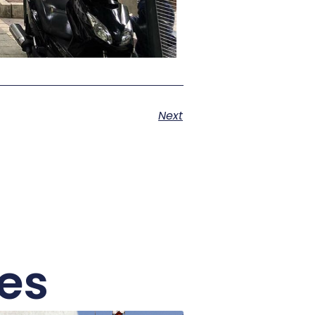
Next
res