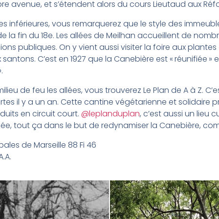
bre avenue, et s’étendent alors du cours Lieutaud aux Réf
ies inférieures, vous remarquerez que le style des immeubles
de la fin du 18e. Les allées de Meilhan accueillent de nom
ions publiques. On y vient aussi visiter la foire aux plant
ux santons. C’est en 1927 que la Canebière est « réunifiée » 
.
ilieu de feu les allées, vous trouverez Le Plan de A à Z. C’est
rtes il y a un an. Cette cantine végétarienne et solidaire 
uits en circuit court.
@leplanduplan
, c’est aussi un lieu c
née, tout ça dans le but de redynamiser la Canebière, 
ales de Marseille 88 Fi 46
.A.