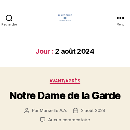
Recherche
Menu
Marseille
Avant/Après
Jour :
2 août 2024
Catégories
AVANT/APRÈS
Notre Dame de la Garde
Par
Marseille A.A.
2 août 2024
Auteur
Date
de
de
sur
Aucun commentaire
l’article
l’article
Notre