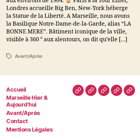
aux environs de 1904.
Paris a la Tour Eiffel,
Londres accueille Big Ben, New-York héberge
la Statue de la Liberté. A Marseille, nous avons
la Basilique Notre-Dame-de-la-Garde, alias “LA
BONNE MERE”. Bâtiment iconique de la ville,
visible à 360 ° aux alentours, on dit qu’elle […]
Avant/Après
Étiquettes
Accueil
Accueil
Marseille
Avant/Après
Contact
Men
Marseille Hier &
Hier
Léga
Aujourd’hui
&
Avant/Après
Aujourd’hui
Contact
Mentions Légales